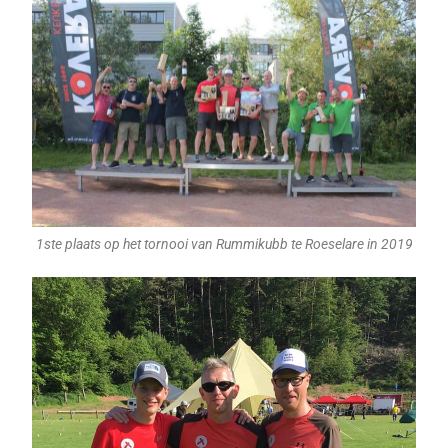
1ste plaats op het tornooi van Rummikubb te Roeselare in 2019