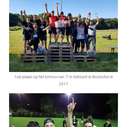
1ste plaats op het tornooi van 'T Is Gebeurd te Booischot in
2017