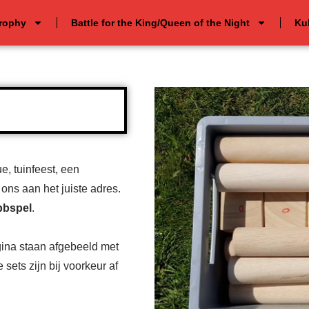
Trophy
Battle for the King/Queen of the Night
Ku
, tuinfeest, een
ons aan het juiste adres.
bbspel
.
gina staan afgebeeld met
e sets zijn bij voorkeur af