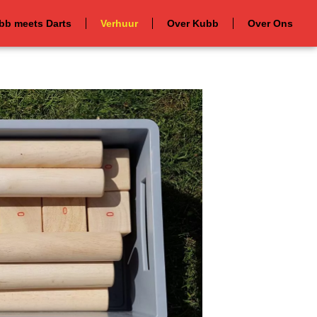
bb meets Darts
Verhuur
Over Kubb
Over Ons